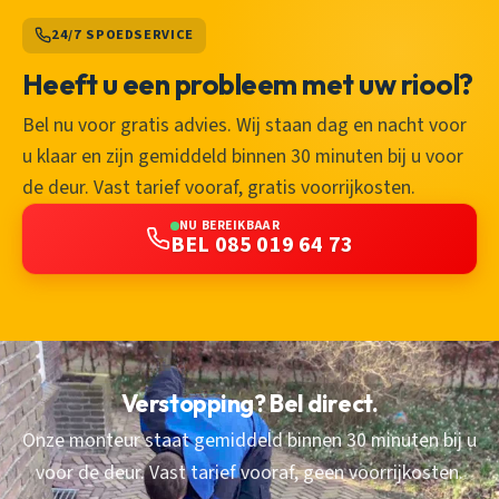
24/7 SPOEDSERVICE
Heeft u een probleem met uw riool?
Bel nu voor gratis advies. Wij staan dag en nacht voor
u klaar en zijn gemiddeld binnen 30 minuten bij u voor
de deur. Vast tarief vooraf, gratis voorrijkosten.
NU BEREIKBAAR
BEL 085 019 64 73
Verstopping? Bel direct.
Onze monteur staat gemiddeld binnen 30 minuten bij u
voor de deur. Vast tarief vooraf, geen voorrijkosten.